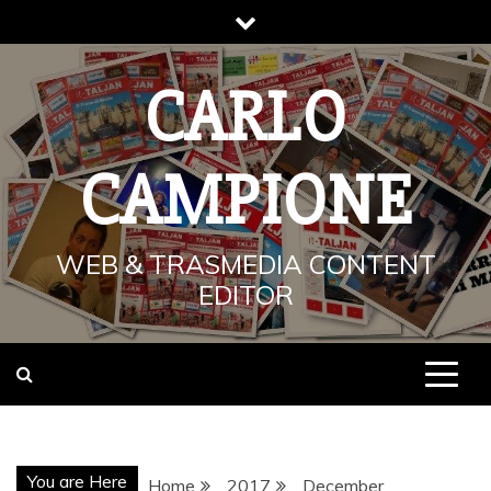
Skip
to
content
CARLO
CAMPIONE
WEB & TRASMEDIA CONTENT
EDITOR
You are Here
Home
2017
December