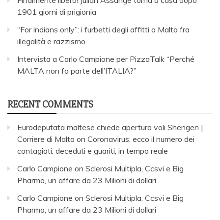
Finalmente libero! Julian Assange torna a casa dopo
1901 giorni di prigionia
“For indians only”: i furbetti degli affitti a Malta fra
illegalità e razzismo
Intervista a Carlo Campione per PizzaTalk “Perché
MALTA non fa parte dell’ITALIA?”
RECENT COMMENTS
Eurodeputata maltese chiede apertura voli Shengen |
Corriere di Malta
on
Coronavirus: ecco il numero dei
contagiati, deceduti e guariti, in tempo reale
Carlo Campione
on
Sclerosi Multipla, Ccsvi e Big
Pharma, un affare da 23 Milioni di dollari
Carlo Campione
on
Sclerosi Multipla, Ccsvi e Big
Pharma, un affare da 23 Milioni di dollari