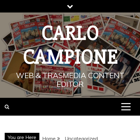
Skip
to
content
CARLO
CAMPIONE
WEB & TRASMEDIA CONTENT
EDITOR
You are Here
Home
Uncategorized