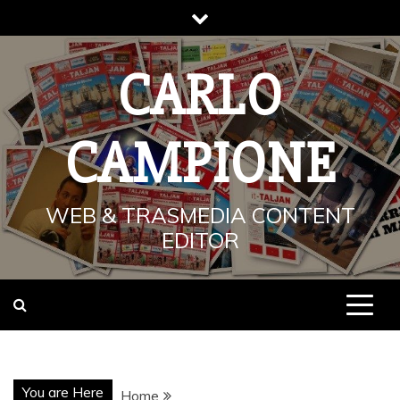
Skip
to
content
CARLO
CAMPIONE
WEB & TRASMEDIA CONTENT
EDITOR
You are Here
Home