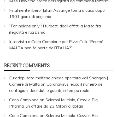
Miss Universo Malta bersagliata da commenti razzisti
Finalmente libero! Julian Assange torna a casa dopo
1901 giorni di prigionia
“For indians only”: i furbetti degli affitti a Malta fra
illegalità e razzismo
Intervista a Carlo Campione per PizzaTalk “Perché
MALTA non fa parte dell’ITALIA?”
RECENT COMMENTS
Eurodeputata maltese chiede apertura voli Shengen |
Corriere di Malta
on
Coronavirus: ecco il numero dei
contagiati, deceduti e guariti, in tempo reale
Carlo Campione
on
Sclerosi Multipla, Ccsvi e Big
Pharma, un affare da 23 Milioni di dollari
Carlo Campione
on
Sclerosi Multipla, Ccsvi e Big