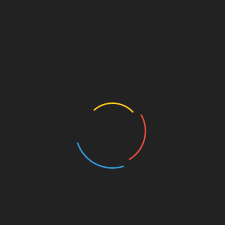
, quando media e isteria di
to
uazione reale del Coronavirus nel mondo all’inizio della pandemia.