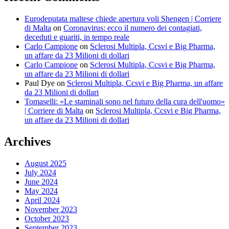
Eurodeputata maltese chiede apertura voli Shengen | Corriere
di Malta
on
Coronavirus: ecco il numero dei contagiati,
deceduti e guariti, in tempo reale
Carlo Campione
on
Sclerosi Multipla, Ccsvi e Big Pharma,
un affare da 23 Milioni di dollari
Carlo Campione
on
Sclerosi Multipla, Ccsvi e Big Pharma,
un affare da 23 Milioni di dollari
Paul Dye
on
Sclerosi Multipla, Ccsvi e Big Pharma, un affare
da 23 Milioni di dollari
Tomaselli: «Le staminali sono nel futuro della cura dell'uomo»
| Corriere di Malta
on
Sclerosi Multipla, Ccsvi e Big Pharma,
un affare da 23 Milioni di dollari
Archives
August 2025
July 2024
June 2024
May 2024
April 2024
November 2023
October 2023
September 2023