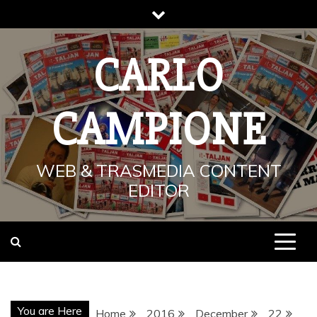
Skip
to
content
CARLO
CAMPIONE
WEB & TRASMEDIA CONTENT
EDITOR
You are Here
Home
2016
December
22