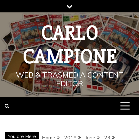
Skip
to
content
CARLO
CAMPIONE
WEB & TRASMEDIA CONTENT
EDITOR
You are Here
Home
2019
June
23