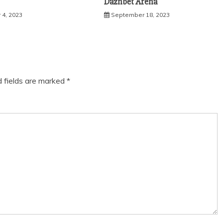
i
Daznbet Arena
 4, 2023
September 18, 2023
d fields are marked
*