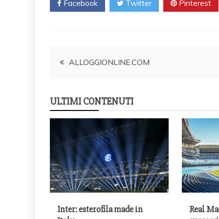
Facebook
Twitter
Pinterest
Post
ALLOGGIONLINE.COM
navigation
ULTIMI CONTENUTI
Inter: esterofila made in
Real Mad