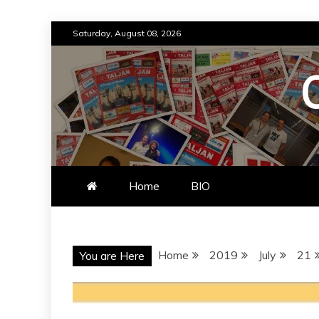
Skip
Saturday, August 08, 2026
to
content
Home
BIO
Home
2019
July
21
You are Here