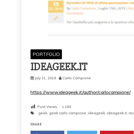
PORTFOLIO
IDEAGEEK.IT
July 21, 2019
Carlo Campione
https://www.ideageek.it/author/carlocampione/
Post Views:
1,183
geek
,
geek carlo campione
,
ideageek
,
ideageek.it
,
re
SHARE