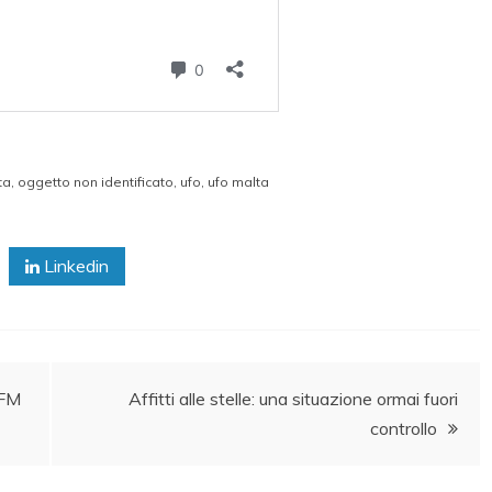
ta
,
oggetto non identificato
,
ufo
,
ufo malta
Linkedin
PFM
Affitti alle stelle: una situazione ormai fuori
controllo