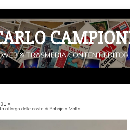
CARLO CAMPION
WEB & TRASMEDIA CONTENT EDITOR
31
a al largo delle coste di Bahrija a Malta