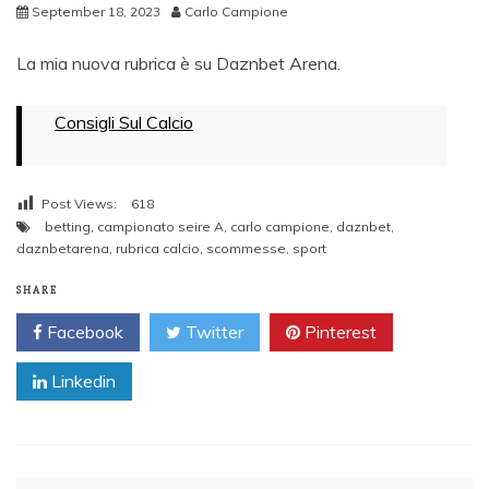
September 18, 2023
Carlo Campione
La mia nuova rubrica è su Daznbet Arena.
Consigli Sul Calcio
Post Views:
618
betting
,
campionato seire A
,
carlo campione
,
daznbet
,
daznbetarena
,
rubrica calcio
,
scommesse
,
sport
SHARE
Facebook
Twitter
Pinterest
Linkedin