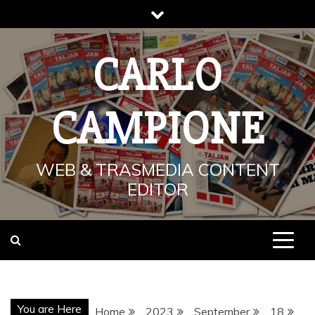
Skip
to
content
CARLO
CAMPIONE
WEB & TRASMEDIA CONTENT
EDITOR
You are Here
Home
2023
September
18