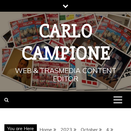
Skip
to
content
CARLO
CAMPIONE
WEB & TRASMEDIA CONTENT
EDITOR
You are Here
Home
2023
October
4