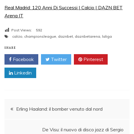
Real Madrid: 120 Anni Di Successi | Calcio | DAZN BET
Arena IT
Post Views:
592
calcio
,
championsleague
,
daznbet
,
daznbetarena
,
laliga
SHARE
Facebook
Twitter
Pinterest
Linkedin
Post
Erling Haaland: il bomber venuto dal nord
navigation
De Visu: il nuovo di disco jazz di Sergio