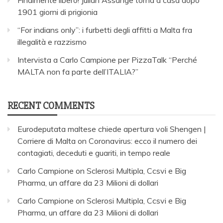
Finalmente libero! Julian Assange torna a casa dopo
1901 giorni di prigionia
“For indians only”: i furbetti degli affitti a Malta fra
illegalità e razzismo
Intervista a Carlo Campione per PizzaTalk “Perché
MALTA non fa parte dell’ITALIA?”
RECENT COMMENTS
Eurodeputata maltese chiede apertura voli Shengen |
Corriere di Malta
on
Coronavirus: ecco il numero dei
contagiati, deceduti e guariti, in tempo reale
Carlo Campione
on
Sclerosi Multipla, Ccsvi e Big
Pharma, un affare da 23 Milioni di dollari
Carlo Campione
on
Sclerosi Multipla, Ccsvi e Big
Pharma, un affare da 23 Milioni di dollari