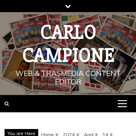
Skip
to
content
CARLO
CAMPIONE
WEB & TRASMEDIA CONTENT
EDITOR
You are Here
Home
2024
April
14