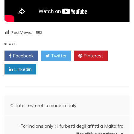
Post Views:
552
SHARE
Facebook
Twitter
Pinterest
Linkedin
Post
Inter: esterofila made in Italy
navigation
“For indians only”: i furbetti degli affitti a Malta fra