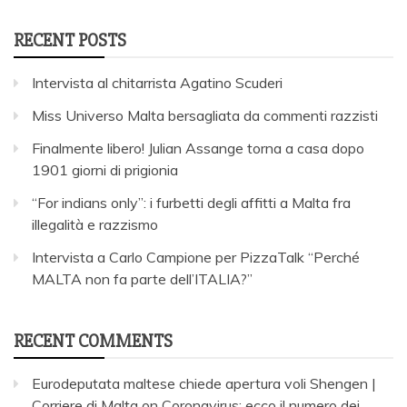
RECENT POSTS
Intervista al chitarrista Agatino Scuderi
Miss Universo Malta bersagliata da commenti razzisti
Finalmente libero! Julian Assange torna a casa dopo
1901 giorni di prigionia
“For indians only”: i furbetti degli affitti a Malta fra
illegalità e razzismo
Intervista a Carlo Campione per PizzaTalk “Perché
MALTA non fa parte dell’ITALIA?”
RECENT COMMENTS
Eurodeputata maltese chiede apertura voli Shengen |
Corriere di Malta
on
Coronavirus: ecco il numero dei