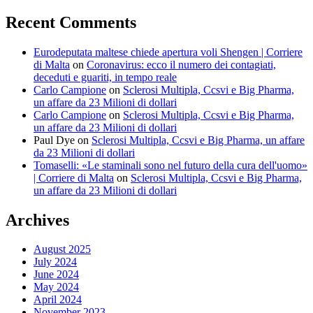
Recent Comments
Eurodeputata maltese chiede apertura voli Shengen | Corriere
di Malta
on
Coronavirus: ecco il numero dei contagiati,
deceduti e guariti, in tempo reale
Carlo Campione
on
Sclerosi Multipla, Ccsvi e Big Pharma,
un affare da 23 Milioni di dollari
Carlo Campione
on
Sclerosi Multipla, Ccsvi e Big Pharma,
un affare da 23 Milioni di dollari
Paul Dye
on
Sclerosi Multipla, Ccsvi e Big Pharma, un affare
da 23 Milioni di dollari
Tomaselli: «Le staminali sono nel futuro della cura dell'uomo»
| Corriere di Malta
on
Sclerosi Multipla, Ccsvi e Big Pharma,
un affare da 23 Milioni di dollari
Archives
August 2025
July 2024
June 2024
May 2024
April 2024
November 2023