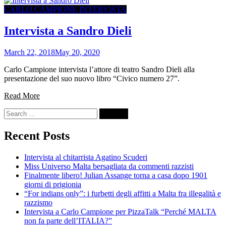
CARLO CAMPIONE INTERVISTA
Intervista a Sandro Dieli
March 22, 2018
May 20, 2020
Carlo Campione intervista l’attore di teatro Sandro Dieli alla
presentazione del suo nuovo libro “Civico numero 27”.
Read More
Search
for:
Recent Posts
Intervista al chitarrista Agatino Scuderi
Miss Universo Malta bersagliata da commenti razzisti
Finalmente libero! Julian Assange torna a casa dopo 1901
giorni di prigionia
“For indians only”: i furbetti degli affitti a Malta fra illegalità e
razzismo
Intervista a Carlo Campione per PizzaTalk “Perché MALTA
non fa parte dell’ITALIA?”