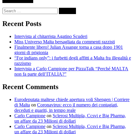
Search
for:
Recent Posts
Intervista al chitarrista Agatino Scuderi
Miss Universo Malta bersagliata da commenti razzisti
Finalmente libero! Julian Assange torna a casa dopo 1901
giorni di prigionia
“For indians only”: i furbetti degli affitti a Malta fra illegalità e
razzismo
Intervista a Carlo Campione per PizzaTalk “Perché MALTA
non fa parte dell’ITALIA?”
Recent Comments
Eurodeputata maltese chiede apertura voli Shengen | Corriere
di Malta
on
Coronavirus: ecco il numero dei contagiati,
deceduti e guariti, in tempo reale
Carlo Campione
on
Sclerosi Multipla, Ccsvi e Big Pharma,
un affare da 23 Milioni di dollari
Carlo Campione
on
Sclerosi Multipla, Ccsvi e Big Pharma,
un affare da 23 Milioni di dollari