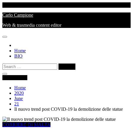
Skip
Sunday, August 09, 2026
to
Carlo Campione
content
Web & trasmedia content editor
Home
BIO
Search
for:
You are Here
Home
2020
June
21
Il nuovo trend post COVID-19 la demolizione delle statue
CORRIERE DI MALTA