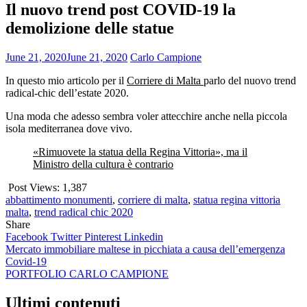
Il nuovo trend post COVID-19 la
demolizione delle statue
June 21, 2020
June 21, 2020
Carlo Campione
In questo mio articolo per il
Corriere di Malta
parlo del nuovo trend
radical-chic dell’estate 2020.
Una moda che adesso sembra voler attecchire anche nella piccola
isola mediterranea dove vivo.
«Rimuovete la statua della Regina Vittoria», ma il
Ministro della cultura è contrario
Post Views:
1,387
abbattimento monumenti
,
corriere di malta
,
statua regina vittoria
malta
,
trend radical chic 2020
Share
Facebook
Twitter
Pinterest
Linkedin
Post
Mercato immobiliare maltese in picchiata a causa dell’emergenza
Covid-19
navigation
PORTFOLIO CARLO CAMPIONE
Ultimi contenuti