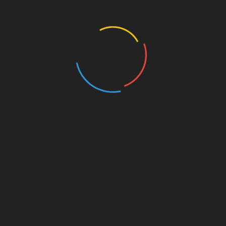
Tomaselli: «Le staminali sono nel futuro della cura
dell'uomo» | Corriere di Malta
on
Sclerosi Multipla, Ccsvi
e Big Pharma, un affare da 23 Milioni di dollari
ARCHIVES
August 2025
July 2024
June 2024
May 2024
April 2024
November 2023
October 2023
September 2023