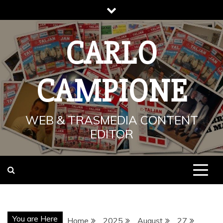
Skip
to
content
CARLO
CAMPIONE
WEB & TRASMEDIA CONTENT
EDITOR
You are Here
Home
2025
August
27