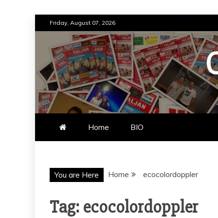
Skip
Friday, August 07, 2026
to
content
Home
BIO
Home
ecocolordoppler
You are Here
Tag:
ecocolordoppler