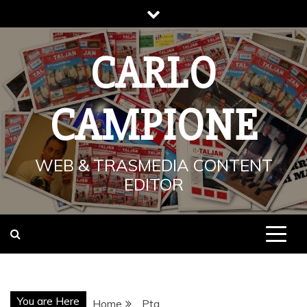
Skip
to
content
CARLO
CAMPIONE
WEB & TRASMEDIA CONTENT
EDITOR
You are Here
Home
Pta